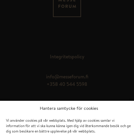
MESSEFORUM OY
Kauppakaari 4
FI – 04200 Kerava
Integritetspolicy
info@messeforum.fi
+358 40 544 5598
© Messeforum Oy
Hantera samtycke för cookies
Vi använder cookies på vår webbplats. Med hjälp av cookies samlar vi
information för att vi ska kunna känna igen dig vid återkommande besök och ge
dig som besökare en bättre upplevelse på vår webbplats.