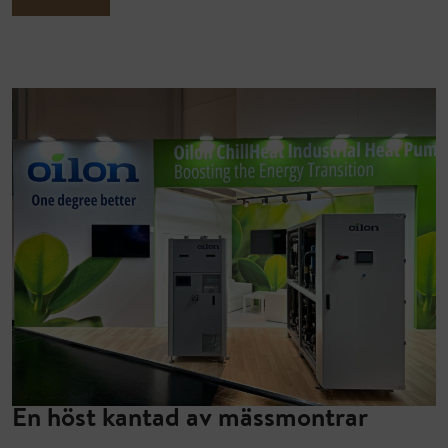
En höst kantad av mässmontrar