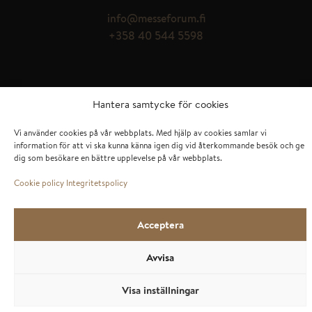
info@messeforum.fi
+358 40 544 5598
© Messeforum Oy
Hantera samtycke för cookies
Vi använder cookies på vår webbplats. Med hjälp av cookies samlar vi
information för att vi ska kunna känna igen dig vid återkommande besök och ge
dig som besökare en bättre upplevelse på vår webbplats.
Cookie policy
Integritetspolicy
Acceptera
Avvisa
Visa inställningar
Kontakta oss