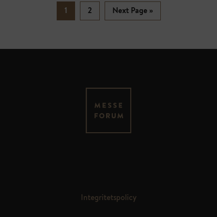
1
2
Next Page »
MESSEFORUM OY
Kauppakaari 4
FI – 04200 Kerava
Integritetspolicy