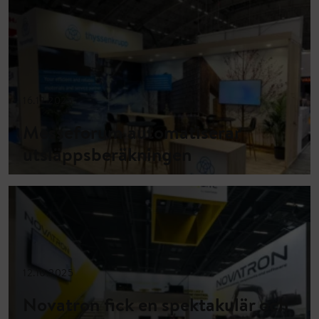
16.12.2025
Messeforum automatiserar
utsläppsberäkningen
12.10.2025
Novatron fick en spektakulär och