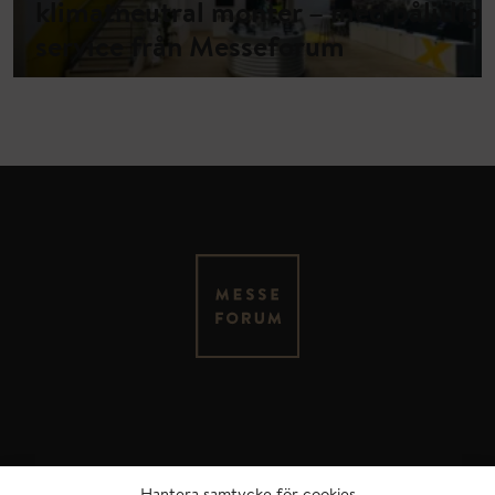
klimatneutral monter – med pålitlig
service från Messeforum
MESSEFORUM OY
Kauppakaari 4
FI – 04200 Kerava