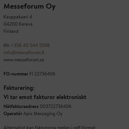
Messeforum Oy
Kauppakaari 4
04200 Kerava
Finland
tfn
+358 40 544 5598
info@messeforum.fi
www.messeforum.se
FO-nummer
FI 22736406
Fakturering:
Vi tar emot fakturor elektroniskt
Nätfakturaadress
003722736406
Operatör
Apix Messaging Oy
Alternativt kan fakturorna mejlas i pdf-format