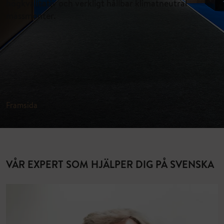
högkvalitativ och verkligt hållbar klimatneutral
mässmonter.
Framsida
»
Kontaktinformation
VÅR EXPERT SOM HJÄLPER DIG PÅ SVENSKA