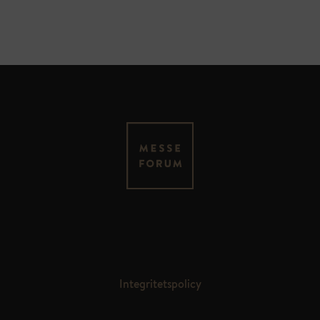
MESSEFORUM OY
Kauppakaari 4
FI – 04200 Kerava
Integritetspolicy