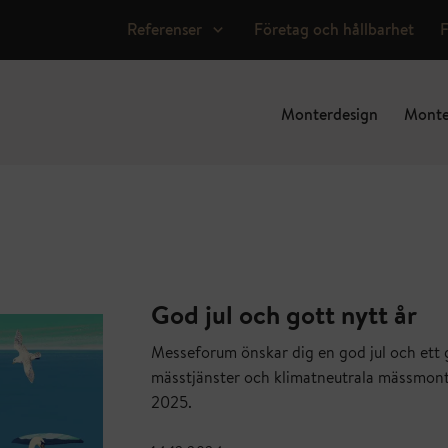
Expand child menu
Referenser
Företag och hållbarhet
Monterdesign
Monte
God jul och gott nytt år
Messeforum önskar dig en god jul och ett go
mässtjänster och klimatneutrala mässmontr
2025.