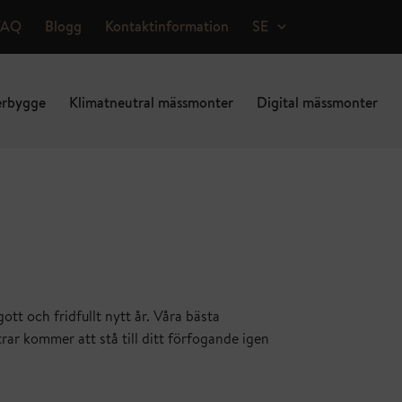
Expand child menu
FAQ
Blogg
Kontaktinformation
SE
rbygge
Klimatneutral mässmonter
Digital mässmonter
tt och fridfullt nytt år. Våra bästa
ar kommer att stå till ditt förfogande igen