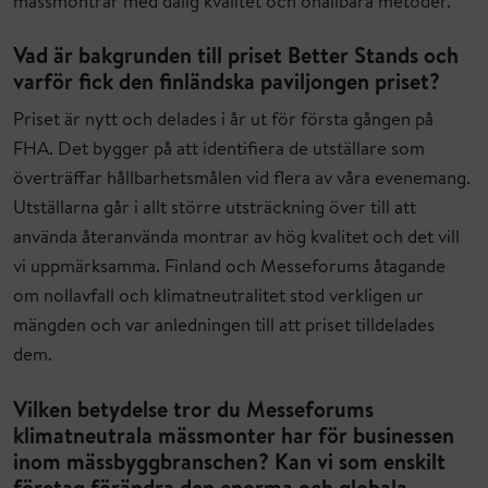
mässmontrar med dålig kvalitet och ohållbara metoder.
Vad är bakgrunden till priset Better Stands och
varför fick den finländska paviljongen priset?
Priset är nytt och delades i år ut för första gången på
FHA. Det bygger på att identifiera de utställare som
överträffar hållbarhetsmålen vid flera av våra evenemang.
Utställarna går i allt större utsträckning över till att
använda återanvända montrar av hög kvalitet och det vill
vi uppmärksamma. Finland och Messeforums åtagande
om nollavfall och klimatneutralitet stod verkligen ur
mängden och var anledningen till att priset tilldelades
dem.
Vilken betydelse tror du Messeforums
klimatneutrala mässmonter har för businessen
inom mässbyggbranschen? Kan vi som enskilt