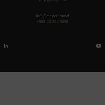
Integritetspolicy
info@messeforum.fi
+358 40 544 5598
© Messeforum Oy