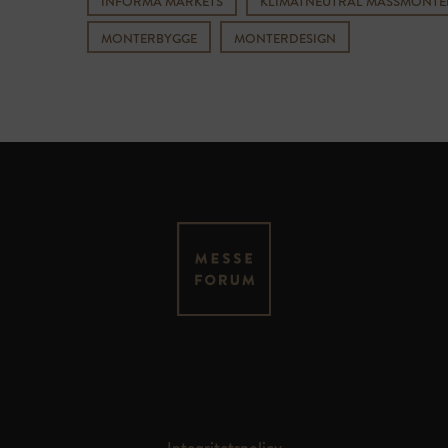
INFORMA MARKETS
KLIMATNEUTRAL MÄSSMONTE
MONTERBYGGE
MONTERDESIGN
MESSEFORUM OY
Kauppakaari 4
FI – 04200 Kerava