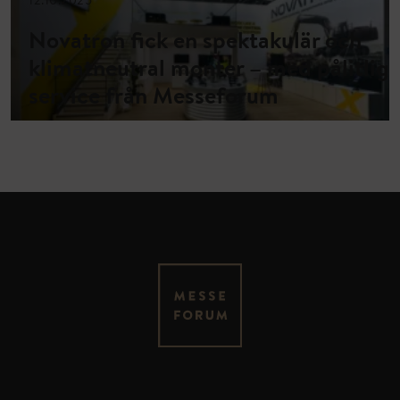
12.10.2025
Novatron fick en spektakulär och
klimatneutral monter – med pålitlig
service från Messeforum